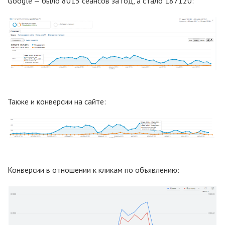
Google — было 8015 сеансов за год, а стало 187120:
Также и конверсии на сайте:
Конверсии в отношении к кликам по объявлению: