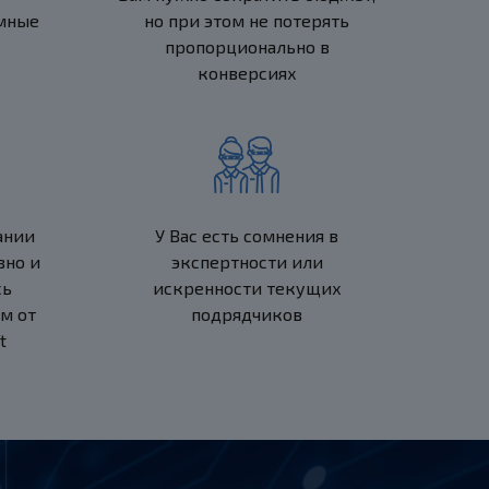
мные
но при этом не потерять
пропорционально в
конверсиях
ании
У Вас есть сомнения в
вно и
экспертности или
сь
искренности текущих
м от
подрядчиков
t