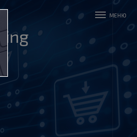
нок
МЕНЮ
sing