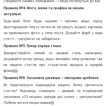
створюйте «живе» спілкування – і люди потягнуться до вас.
Правило №4. Фото, меми та графіка як ніколи
актуальні.
Будь-який блог буде нудним і прісним, якщо серед
простирадлом тексту читачі не зустрінуть жодної картинки
чи прикольного фото у тему посту. Додайте фарб у ваші
статті – і результат не забариться.
Правило №5. Гумор справа тонка.
Використовуйте легкий та цікавий стиль написання,
додавайте нотку гумору, якщо звичайно тема дозволяє і ви
не пишите статтю про стохастичні процеси в ядерній
фізиці)))))
Правило №6. Заголовок цікавіше – півсправи зроблено
Як підштовхнути відвідувача вашого блогу прочитати
статтю? Відповідь очевидна – цікавий та інтригуючий
заголовок. «25 модних трендів цієї
осені» – заінтриговані?
Побігли читати модні новини)))