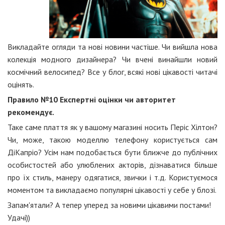
Викладайте огляди та нові новини частіше. Чи вийшла нова
колекція модного дизайнера? Чи вчені винайшли новий
космічний велосипед? Все у блог, всякі нові цікавості читачі
оцінять.
Правило №10 Експертні оцінки чи авторитет
рекомендує.
Таке саме плаття як у вашому магазині носить Періс Хілтон?
Чи, може, такою моделлю телефону користується сам
ДіКапріо? Усім нам подобається бути ближче до публічних
особистостей або улюблених акторів, дізнаватися більше
про їх стиль, манеру одягатися, звички і т.д. Користуємося
моментом та викладаємо популярні цікавості у себе у блозі.
Запам'ятали? А тепер уперед за новими цікавими постами!
Удачі))