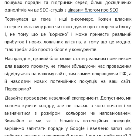
пошуках поради та підтримки серед більш досвідчених
однолітків чи це SEO-студія з
цікавим блогом про SEO
.
Торкнулася ця тема і ніші е-коммерс. Кожен власник
інтернет-магазину рано чи пізно думав про створення блогу.
І, не тому що це "корисно" і може принести реальний
прибуток і нових лояльних клієнтів, а тому що це модно,
"так треба" або просто блог є у конкурентів.
Насправді ж, цікавий блог може стати реальним помічником
для вашого проекту, не тільки збільшуючи час проведення
відвідувачів на вашому сайті, тим самим покращуючи ПФ, а
й наводячи нових потенційних покупців на ваш сайт.
Перевіримо?
Давайте проведемо невеликий експеримент. Допустимо, ми
хочемо купити ковдру, але не знаємо з чого почати і як
визначитися з розміром, кольором чи наповнювачем.
Звичайно ж ми, як і більшість потенційних покупців,
вирішимо запитати поради у Google і введемо запит «як
вибрати ковдру» у пошуковий рядок. І що ми побачимо? З