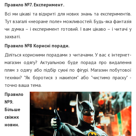
Правило №7. Експеримент.
Всі ми цікаві та відкриті для нових знань та експериментів.
Тут взагалі «неоране поле» можливостей. Будь-яка фантазія
чи думка – і експеримент готовий. І вам цікаво – і читачі у
захваті.
Правило №8 Корисні поради.
Діліться корисними порадами з читачами. У вас є інтернет-
магазин одягу? Актуальною буде порада про видалення
плям з одягу або підбір сукні по фігурі. Магазин побутової
техніки? "Як боротися з накипом" або "чистимо праску" -
точно ваша тема.
Правило
№9.
Більше
свіжих
новин.