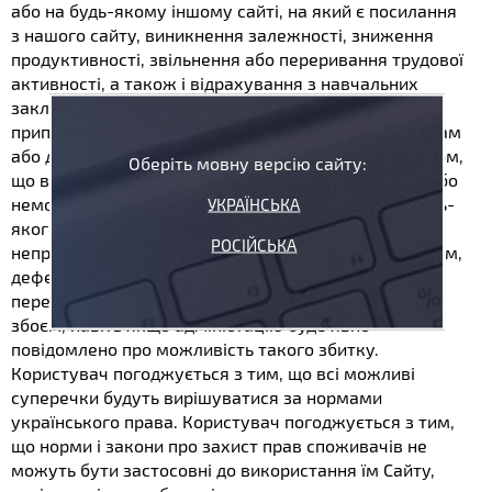
або на будь-якому іншому сайті, на який є посилання
з нашого сайту, виникнення залежності, зниження
продуктивності, звільнення або переривання трудової
активності, а також і відрахування з навчальних
закладів, за будь-яку вигоду, що була впущена,
припинення господарської діяльності, втрату програм
або даних у інформаційних системах чи іншим чином,
Оберіть мовну версію сайту:
що виникли в зв'язку з доступом, використанням або
неможливістю використання Сайту, Вмісту або будь-
УКРАЇНСЬКА
якого пов'язаного інтернет-сайту, або
РОСІЙСЬКА
непрацездатністю, помилкою, недоглядом, перебоєм,
дефектом, простоєм в роботі або затримкою в
передачі, комп'ютерним вірусом або системним
збоєм, навіть якщо адміністацію буде явно
повідомлено про можливість такого збитку.
Користувач погоджується з тим, що всі можливі
суперечки будуть вирішуватися за нормами
українського права. Користувач погоджується з тим,
що норми і закони про захист прав споживачів не
можуть бути застосовні до використання їм Сайту,